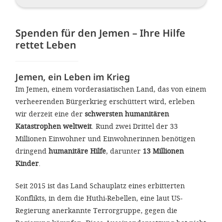
gestalten,
bestmö
Spenden für den Jemen – Ihre Hilfe
Nutzererlebn
rettet Leben
und 
Unterstütz
Jemen, ein Leben im Krieg
unsere A
Im Jemen, einem vorderasiatischen Land, das von einem
gewinnen. 
verheerenden Bürgerkrieg erschüttert wird, erleben
wir derzeit eine der
schwersten humanitären
den Einsatz
Katastrophen weltweit
. Rund zwei Drittel der 33
akzeptiere
Millionen Einwohner und Einwohnerinnen benötigen
optionale
dringend
humanitäre Hilfe
, darunter
13 Millionen
ablehne
Kinder
.
Einstellun
Seit 2015 ist das Land Schauplatz eines erbitterten
Sie jede
Konflikts, in dem die Huthi-Rebellen, eine laut US-
Regierung anerkannte Terrorgruppe, gegen die
Fußberei