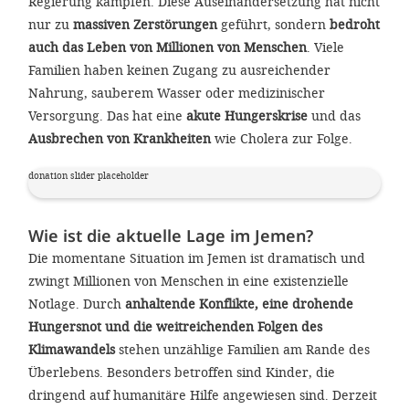
Regierung kämpfen. Diese Auseinandersetzung hat nicht
'Cookie-Ein
nur zu
massiven Zerstörungen
geführt, sondern
bedroht
anpa
auch das Leben von Millionen von Menschen
. Viele
Familien haben keinen Zugang zu ausreichender
Impressum
Nahrung, sauberem Wasser oder medizinischer
ALLEN Z
Versorgung. Das hat eine
akute Hungerskrise
und das
Ausbrechen von Krankheiten
wie Cholera zur Folge.
EINSTE
donation slider placeholder
OPTIONALE
Wie ist die aktuelle Lage im Jemen?
Die momentane Situation im Jemen ist dramatisch und
zwingt Millionen von Menschen in eine existenzielle
Notlage. Durch
anhaltende Konflikte, eine drohende
Hungersnot und die weitreichenden Folgen des
Klimawandels
stehen unzählige Familien am Rande des
Überlebens. Besonders betroffen sind Kinder, die
dringend auf humanitäre Hilfe angewiesen sind. Derzeit