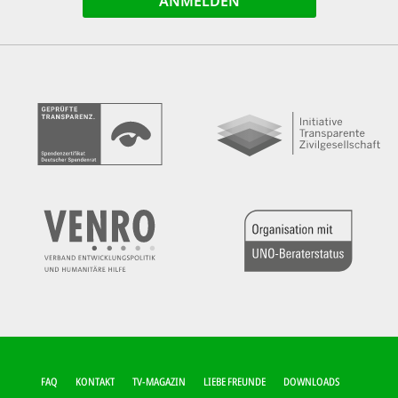
FUSSZEILEN-M
FAQ
KONTAKT
TV-MAGAZIN
LIEBE FREUNDE
DOWNLOADS
ENÜ