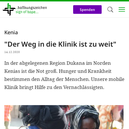
Direkt
zum
Spenden
Inhalt
Herzlich W
Kenia
Wir verwen
"Der Weg in die Klinik ist zu weit"
auf unsere
14.12.2020
Neben t
In der abgelegenen Region Dukana im Norden
notwendig
Kenias ist die Not groß. Hunger und Krankheit
nutzen wir
bestimmen den Alltag der Menschen. Unsere mobile
Cookies zu 
Klinik bringt Hilfe zu den Vernachlässigten.
Werbezwec
helfen un
Online-Ak
kosteneff