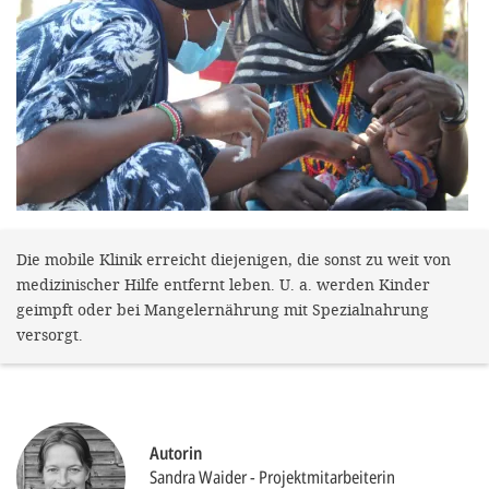
gestalten,
bestmö
Nutzererlebn
und 
Unterstütz
unsere A
gewinnen. 
den Einsatz
Die mobile Klinik erreicht diejenigen, die sonst zu weit von
medizinischer Hilfe entfernt leben. U. a. werden Kinder
akzeptiere
geimpft oder bei Mangelernährung mit Spezialnahrung
optionale
versorgt.
ablehne
Einstellun
Sie jede
Autorin
Fußberei
Sandra Waider
Projektmitarbeiterin