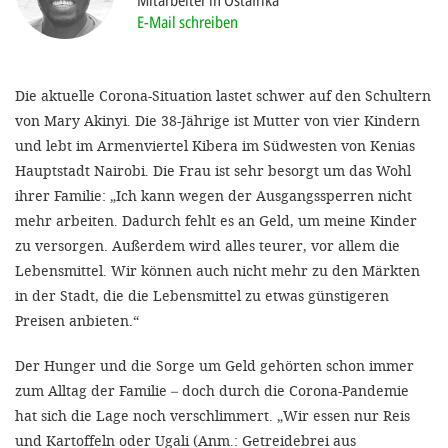
Mitarbeiter in Ostafrika
'Cookie-Ein
E-Mail schreiben
anpa
Impressum
Die aktuelle Corona-Situation lastet schwer auf den Schultern
von Mary Akinyi. Die 38-Jährige ist Mutter von vier Kindern
ALLEN Z
und lebt im Armenviertel Kibera im Südwesten von Kenias
Hauptstadt Nairobi. Die Frau ist sehr besorgt um das Wohl
EINSTE
ihrer Familie: „Ich kann wegen der Ausgangssperren nicht
mehr arbeiten. Dadurch fehlt es an Geld, um meine Kinder
OPTIONALE
zu versorgen. Außerdem wird alles teurer, vor allem die
Lebensmittel. Wir können auch nicht mehr zu den Märkten
in der Stadt, die die Lebensmittel zu etwas günstigeren
Preisen anbieten.“
Der Hunger und die Sorge um Geld gehörten schon immer
zum Alltag der Familie – doch durch die Corona-Pandemie
hat sich die Lage noch verschlimmert. „Wir essen nur Reis
und Kartoffeln oder Ugali (Anm.: Getreidebrei aus