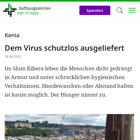
Direkt
zum
Spenden
Inhalt
Herzlich W
Kenia
Wir verwen
Dem Virus schutzlos ausgeliefert
auf unsere
18.04.2021
Neben t
Im Slum Kibera leben die Menschen dicht gedrängt
notwendig
in Armut und unter schrecklichen hygienischen
nutzen wir
Verhältnissen. Händewaschen oder Abstand halten
Cookies zu 
ist kaum möglich. Der Hunger nimmt zu.
Werbezwec
helfen un
Online-Ak
kosteneff