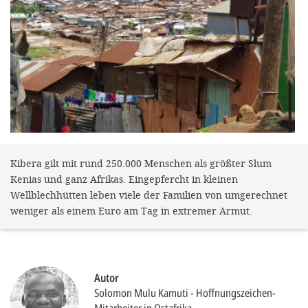
gestalten,
bestmö
Nutzererlebn
und 
Unterstütz
unsere A
gewinnen. 
den Einsatz
Kibera gilt mit rund 250.000 Menschen als größter Slum
Kenias und ganz Afrikas. Eingepfercht in kleinen
akzeptiere
Wellblechhütten leben viele der Familien von umgerechnet
optionale
weniger als einem Euro am Tag in extremer Armut.
ablehne
Einstellun
Sie jede
Autor
Solomon Mulu Kamuti
Hoffnungszeichen-
Fußberei