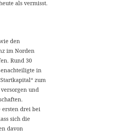
eute als vermisst.
 wie den
inz im Norden
fen. Rund 30
enachteiligte in
„Startkapital“ zum
t versorgen und
chaften.
 ersten drei bei
ss sich die
en davon