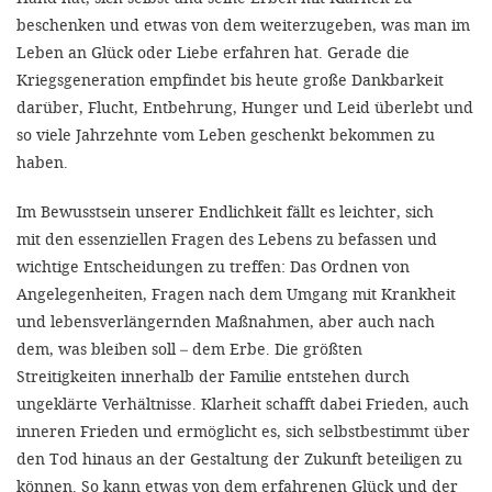
'Cookie-Ein
beschenken und etwas von dem weiterzugeben, was man im
anpa
Leben an Glück oder Liebe erfahren hat. Gerade die
Kriegsgeneration empfindet bis heute große Dankbarkeit
Impressum
darüber, Flucht, Entbehrung, Hunger und Leid überlebt und
so viele Jahrzehnte vom Leben geschenkt bekommen zu
ALLEN Z
haben.
EINSTE
Im Bewusstsein unserer Endlichkeit fällt es leichter, sich
mit den essenziellen Fragen des Lebens zu befassen und
OPTIONALE
wichtige Entscheidungen zu treffen: Das Ordnen von
Angelegenheiten, Fragen nach dem Umgang mit Krankheit
und lebensverlängernden Maßnahmen, aber auch nach
dem, was bleiben soll – dem Erbe. Die größten
Streitigkeiten innerhalb der Familie entstehen durch
ungeklärte Verhältnisse. Klarheit schafft dabei Frieden, auch
inneren Frieden und ermöglicht es, sich selbstbestimmt über
den Tod hinaus an der Gestaltung der Zukunft beteiligen zu
können. So kann etwas von dem erfahrenen Glück und der