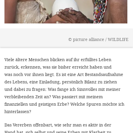
gestalten,
bestmö
Nutzererlebn
und 
©
picture alliance / WILDLIFE
Unterstütz
unsere A
Viele ältere Menschen blicken auf ihr erfülltes Leben
gewinnen. 
zurück, erkennen, was sie bisher erreicht haben und
den Einsatz
was noch vor ihnen liegt. Es ist eine Art Bestandsaufnahme
akzeptiere
des Lebens, eine Einladung, persönlich Bilanz zu ziehen
optionale
und dabei zu fragen: Was fange ich Sinnvolles mit meiner
verbleibenden Zeit an? Was passiert mit meinem
ablehne
finanziellen und geistigen Erbe? Welche Spuren möchte ich
Einstellun
hinterlassen?
Sie jede
Das Vererben offenbart, wie sehr man es aktiv in der
Fußberei
Hand hat, sich selbst und seine Erben mit Klarheit zu