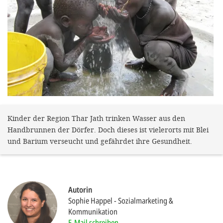
gestalten,
bestmö
Nutzererlebn
und 
Unterstütz
unsere A
gewinnen. 
den Einsatz
Kinder der Region Thar Jath trinken Wasser aus den
Handbrunnen der Dörfer. Doch dieses ist vielerorts mit Blei
akzeptiere
und Barium verseucht und gefährdet ihre Gesundheit.
optionale
ablehne
Einstellun
Autorin
Sie jede
Sophie Happel
Sozialmarketing &
Kommunikation
Fußberei
E-Mail schreiben