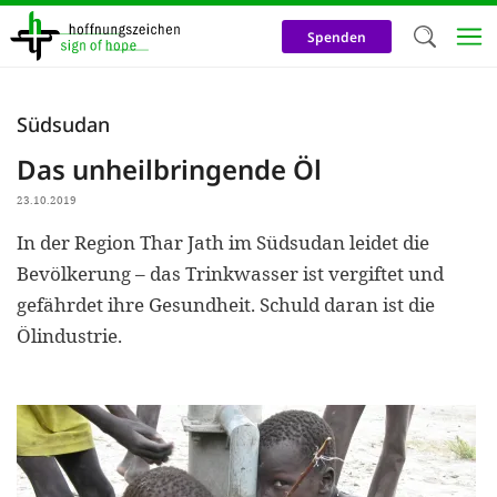
Direkt
zum
Spenden
Inhalt
Herzlich W
Südsudan
Wir verwen
Das unheilbringende Öl
auf unsere
23.10.2019
Neben t
In der Region Thar Jath im Südsudan leidet die
notwendig
Bevölkerung – das Trinkwasser ist vergiftet und
nutzen wir
gefährdet ihre Gesundheit. Schuld daran ist die
Cookies zu 
Ölindustrie.
Werbezwec
helfen un
Online-Ak
kosteneff