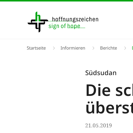
Direkt
zum
Inhalt
Pfadnavigation
Startseite
Informieren
Berichte
D
Südsudan
Die s
übers
21.05.2019