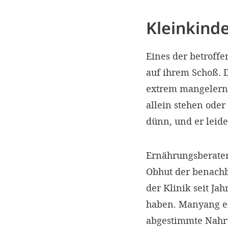
Kleinkind
Eines der betroffe
auf ihrem Schoß. D
extrem mangelernä
allein stehen oder 
dünn, und er leid
Ernährungsberater
Obhut der benachb
der Klinik seit Ja
haben. Manyang er
abgestimmte Nahru