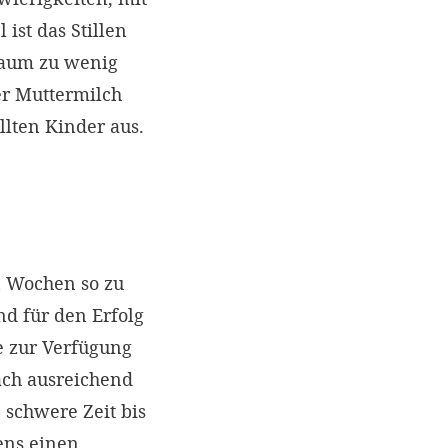
st das Stillen
traum zu wenig
er Muttermilch
llten Kinder aus.
en Wochen so zu
nd für den Erfolg
e zur Verfügung
nach ausreichend
 schwere Zeit bis
ens einen