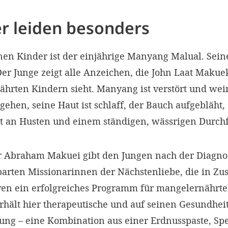
er leiden besonders
nen Kinder ist der einjährige Manyang Malual. Seine
er Junge zeigt alle Anzeichen, die John Laat Makuek
hrten Kindern sieht. Manyang ist verstört und wein
gehen, seine Haut ist schlaff, der Bauch aufgebläht, 
et an Husten und einem ständigen, wässrigen Durchf
 Abraham Makuei gibt den Jungen nach der Diagnose
arten Missionarinnen der Nächstenliebe, die in Z
hren ein erfolgreiches Programm für mangelernährte
hält hier therapeutische und auf seinen Gesundhei
ng – eine Kombination aus einer Erdnusspaste, Sp