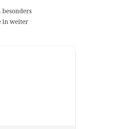
Impressum
n besonders
e in weiter
OPTIONALE ABLEHNEN
EINS