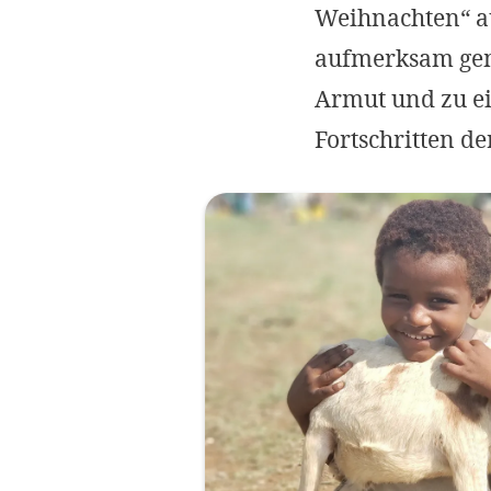
Weihnachten“ a
aufmerksam gema
Armut und zu e
Fortschritten d