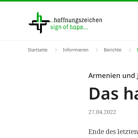
Direkt
zum
Inhalt
Pfadnavigation
Startseite
Informieren
Berichte
D
Armenien und
Das h
27.04.2022
Ende des letzte