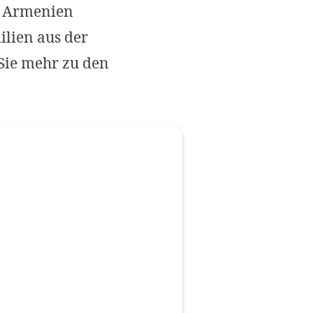
n Armenien
Impressum
lien aus der
OPTIONALE ABLEHNEN
EINS
Sie mehr zu den