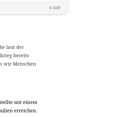
©
RDP
he laut der
rieg bereits
ten wir Menschen
tellte mit einem
milien erreichen.