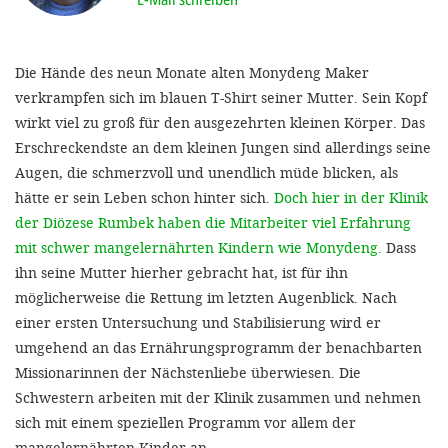
'Cookie-Ein
anpa
Die Hände des neun Monate alten Monydeng Maker
Impressum
verkrampfen sich im blauen T-Shirt seiner Mutter. Sein Kopf
wirkt viel zu groß für den ausgezehrten kleinen Körper. Das
ALLEN Z
Erschreckendste an dem kleinen Jungen sind allerdings seine
Augen, die schmerzvoll und unendlich müde blicken, als
EINSTE
hätte er sein Leben schon hinter sich.
Doch hier in der Klinik
der Diözese Rumbek haben die Mitarbeiter viel Erfahrung
OPTIONALE
mit schwer mangelernährten Kindern wie Monydeng.
Dass
ihn seine Mutter hierher gebracht hat, ist für ihn
möglicherweise die Rettung im letzten Augenblick. Nach
einer ersten Untersuchung und Stabilisierung wird er
umgehend an das Ernährungsprogramm der benachbarten
Missionarinnen der Nächstenliebe überwiesen. Die
Schwestern arbeiten mit der Klinik zusammen und nehmen
sich mit einem speziellen Programm vor allem der
mangelernährten Kinder an.