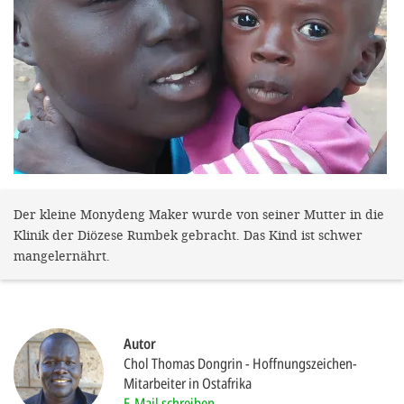
gestalten,
bestmö
Nutzererlebn
und 
Unterstütz
unsere A
gewinnen. 
den Einsatz
Der kleine Monydeng Maker wurde von seiner Mutter in die
Klinik der Diözese Rumbek gebracht. Das Kind ist schwer
akzeptiere
mangelernährt.
optionale
ablehne
Einstellun
Autor
Sie jede
Chol Thomas Dongrin
Hoffnungszeichen-
Mitarbeiter in Ostafrika
Fußberei
E-Mail schreiben