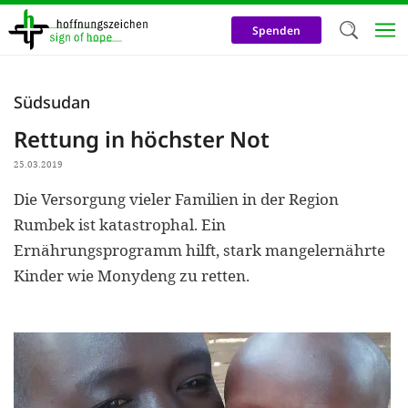
Direkt
zum
Spenden
Inhalt
Herzlich W
Südsudan
Wir verwen
Rettung in höchster Not
auf unsere
25.03.2019
Neben t
Die Versorgung vieler Familien in der Region
notwendig
Rumbek ist katastrophal. Ein
nutzen wir
Ernährungsprogramm hilft, stark mangelernährte
Cookies zu 
Kinder wie Monydeng zu retten.
Werbezwec
helfen un
Online-Ak
kosteneff