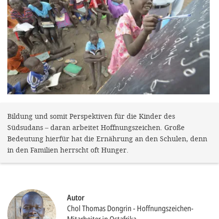
gestalten,
bestmö
Nutzererlebn
und 
Unterstütz
unsere A
gewinnen. 
den Einsatz
Bildung und somit Perspektiven für die Kinder des
Südsudans – daran arbeitet Hoffnungszeichen. Große
akzeptiere
Bedeutung hierfür hat die Ernährung an den Schulen, denn
optionale
in den Familien herrscht oft Hunger.
ablehne
Einstellun
Sie jede
Autor
Chol Thomas Dongrin
Hoffnungszeichen-
Fußberei