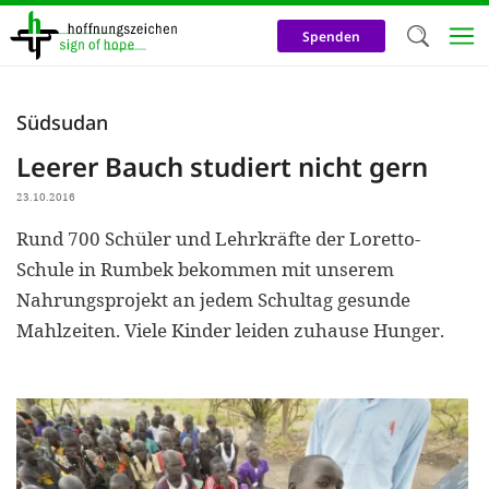
Direkt
zum
Spenden
Inhalt
Herzlich W
Südsudan
Wir verwen
Leerer Bauch studiert nicht gern
auf unsere
23.10.2016
Neben t
Rund 700 Schüler und Lehrkräfte der Loretto-
notwendig
Schule in Rumbek bekommen mit unserem
nutzen wir
Nahrungsprojekt an jedem Schultag gesunde
Cookies zu 
Mahlzeiten. Viele Kinder leiden zuhause Hunger.
Werbezwec
helfen un
Online-Ak
kosteneff