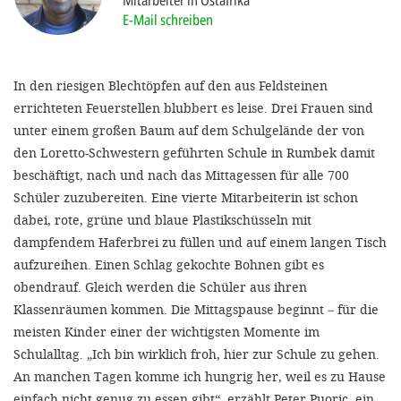
Mitarbeiter in Ostafrika
'Cookie-Ein
E-Mail schreiben
anpa
Impressum
In den riesigen Blechtöpfen auf den aus Feldsteinen
errichteten Feuerstellen blubbert es leise. Drei Frauen sind
ALLEN Z
unter einem großen Baum auf dem Schulgelände der von
den Loretto-Schwestern geführten Schule in Rumbek damit
EINSTE
beschäftigt, nach und nach das Mittagessen für alle 700
Schüler zuzubereiten. Eine vierte Mitarbeiterin ist schon
OPTIONALE
dabei, rote, grüne und blaue Plastikschüsseln mit
dampfendem Haferbrei zu füllen und auf einem langen Tisch
aufzureihen. Einen Schlag gekochte Bohnen gibt es
obendrauf. Gleich werden die Schüler aus ihren
Klassenräumen kommen. Die Mittagspause beginnt – für die
meisten Kinder einer der wichtigsten Momente im
Schulalltag. „Ich bin wirklich froh, hier zur Schule zu gehen.
An manchen Tagen komme ich hungrig her, weil es zu Hause
einfach nicht genug zu essen gibt“, erzählt Peter Puoric, ein