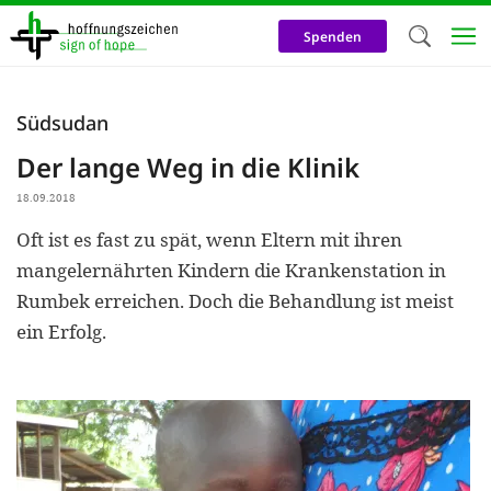
Direkt
zum
Spenden
Inhalt
Herzlich W
Südsudan
Wir verwen
Der lange Weg in die Klinik
auf unsere
18.09.2018
Neben t
Oft ist es fast zu spät, wenn Eltern mit ihren
notwendig
mangelernährten Kindern die Krankenstation in
nutzen wir
Rumbek erreichen. Doch die Behandlung ist meist
Cookies zu 
ein Erfolg.
Werbezwec
helfen un
Online-Ak
kosteneff