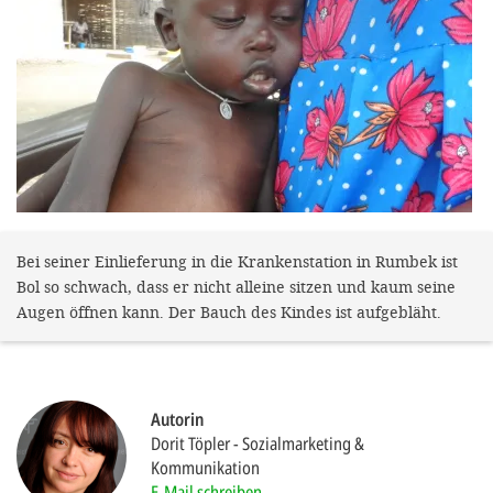
gestalten,
bestmö
Nutzererlebn
und 
Unterstütz
unsere A
gewinnen. 
den Einsatz
Bei seiner Einlieferung in die Krankenstation in Rumbek ist
Bol so schwach, dass er nicht alleine sitzen und kaum seine
akzeptiere
Augen öffnen kann. Der Bauch des Kindes ist aufgebläht.
optionale
ablehne
Einstellun
Autorin
Sie jede
Dorit Töpler
Sozialmarketing &
Kommunikation
Fußberei
E-Mail schreiben