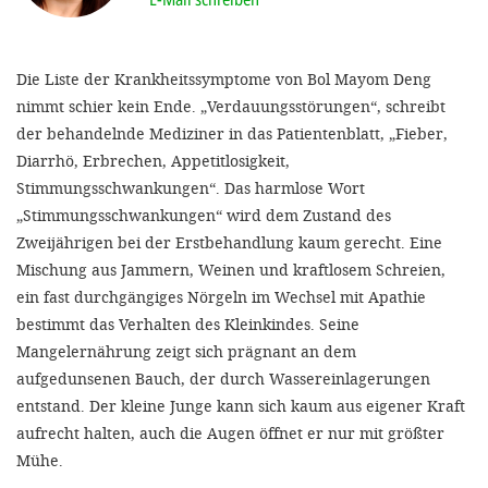
'Cookie-Ein
anpa
Die Liste der Krankheitssymptome von Bol Mayom Deng
Impressum
nimmt schier kein Ende. „Verdauungsstörungen“, schreibt
der behandelnde Mediziner in das Patientenblatt, „Fieber,
ALLEN Z
Diarrhö, Erbrechen, Appetitlosigkeit,
Stimmungsschwankungen“. Das harmlose Wort
EINSTE
„Stimmungsschwankungen“ wird dem Zustand des
Zweijährigen bei der Erstbehandlung kaum gerecht. Eine
OPTIONALE
Mischung aus Jammern, Weinen und kraftlosem Schreien,
ein fast durchgängiges Nörgeln im Wechsel mit Apathie
bestimmt das Verhalten des Kleinkindes. Seine
Mangelernährung zeigt sich prägnant an dem
aufgedunsenen Bauch, der durch Wassereinlagerungen
entstand. Der kleine Junge kann sich kaum aus eigener Kraft
aufrecht halten, auch die Augen öffnet er nur mit größter
Mühe.