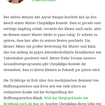
'Cookie-Ein
anpa
Der sieben Monate alte Aaron Nangat kuschelt sich an den
Impressum
Bauch seiner Mutter Chepikilipa Komole. Dass er gerade eine
wichtige Impfung erhält, versteht der Kleine noch nicht, aber
ALLEN Z
im Beisein seiner Mutter bleibt er ganz ruhig. Er scheint zu
spüren, dass hier alles zu seinem Besten geschieht. Ein
EINSTE
kleiner Pikser mit großer Bedeutung für Mutter und Kind,
das von Anfang an gegen lebensbedrohliche Krankheiten wie
OPTIONALE
Tuberkulose geschützt wird. Dieser frühe Termin unseres
Gesundheitsprogramms gibt Chepikilipa Komole die
Gewissheit, dass es ihrem Kleinen in Zukunft gut gehen wird.
Die 28-Jährige ist froh über den medizinischen Beistand von
Hoffnungszeichen und freut sich wie viele Eltern im
entlegenen Kosike auf die Fertigstellung der
Hoffnungszeichen-Klinik.
Weil das Hauptgebäude mit
Kreißsaal noch im Bau ist
, brachte Chepikilipa ihren Sohn vor