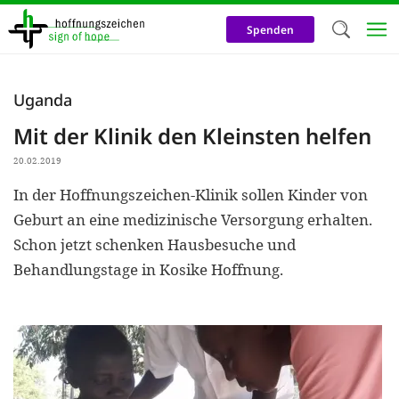
Direkt
zum
Spenden
Inhalt
Herzlich W
Uganda
Wir verwen
Mit der Klinik den Kleinsten helfen
auf unsere
20.02.2019
Neben t
In der Hoffnungszeichen-Klinik sollen Kinder von
notwendig
Geburt an eine medizinische Versorgung erhalten.
nutzen wir
Schon jetzt schenken Hausbesuche und
Cookies zu 
Behandlungstage in Kosike Hoffnung.
Werbezwec
helfen un
Online-Ak
kosteneff