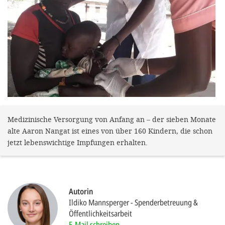
gestalten,
bestmö
Nutzererlebn
und 
Unterstütz
unsere A
gewinnen. 
den Einsatz
Medizinische Versorgung von Anfang an – der sieben Monate
alte Aaron Nangat ist eines von über 160 Kindern, die schon
akzeptiere
jetzt lebenswichtige Impfungen erhalten.
optionale
ablehne
Einstellun
Autorin
Sie jede
Ildiko Mannsperger
Spenderbetreuung &
Öffentlichkeitsarbeit
Fußberei
E-Mail schreiben