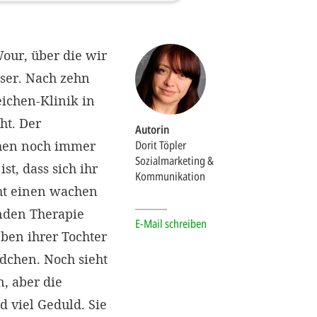
our, über die wir
sser. Nach zehn
chen-Klinik in
ht. Der
Autorin
hen noch immer
Dorit Töpler
Sozialmarketing &
st, dass sich ihr
Kommunikation
acht einen wachen
enden Therapie
E-Mail schreiben
ben ihrer Tochter
ädchen. Noch sieht
, aber die
 viel Geduld. Sie