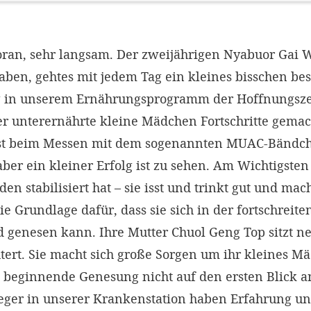
oran, sehr langsam. Der zweijährigen Nyabuor Gai W
aben, gehtes mit jedem Tag ein kleines bisschen be
 in unserem Ernährungsprogramm der Hoffnungszei
er unterernährte kleine Mädchen Fortschritte gemac
t beim Messen mit dem sogenannten MUAC-Bändc
ber ein kleiner Erfolg ist zu sehen. Am Wichtigsten i
den stabilisiert hat – sie isst und trinkt gut und m
die Grundlage dafür, dass sie sich in der fortschreit
 genesen kann. Ihre Mutter Chuol Geng Top sitzt ne
htert. Sie macht sich große Sorgen um ihr kleines M
beginnende Genesung nicht auf den ersten Blick an
eger in unserer Krankenstation haben Erfahrung und