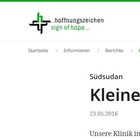
Direkt
zum
Inhalt
Pfadnavigation
Startseite
Informieren
Berichte
K
Südsudan
Klein
23.05.2016
Unsere Klinik in