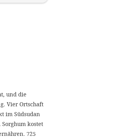
helfen.
t, und die
. Vier Ortschaft
ekt im Südsudan
m Sorghum kostet
ernähren. 725