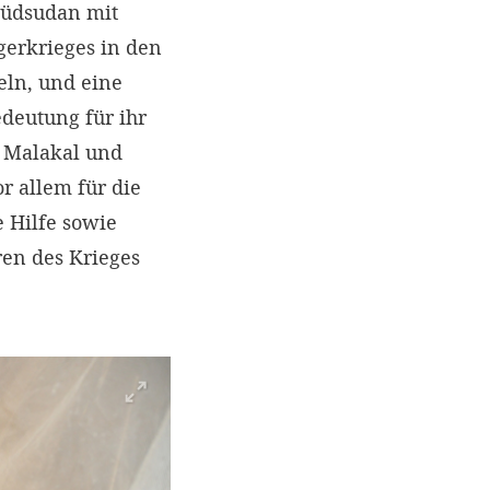
Südsudan mit
gerkrieges in den
eln, und eine
edeutung für ihr
e Malakal und
r allem für die
e Hilfe sowie
ren des Krieges