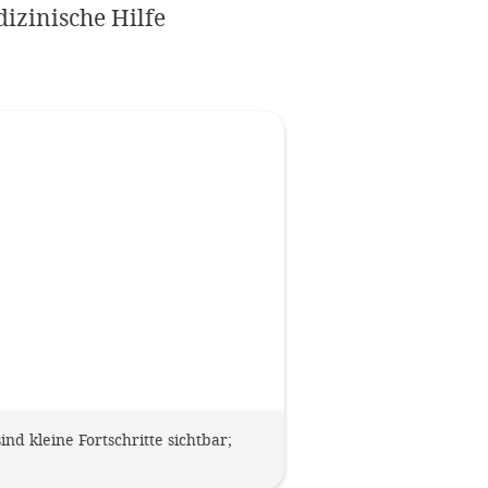
izinische Hilfe
Impressum
OPTIONALE ABLEHNEN
EINS
d kleine Fortschritte sichtbar;