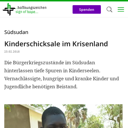
Direkt
zum
Spenden
Inhalt
Herzlich W
Südsudan
Wir verwen
Kinderschicksale im Krisenland
auf unsere
25.02.2018
Neben t
Die Bürgerkriegszustände im Südsudan
notwendig
hinterlassen tiefe Spuren in Kinderseelen.
nutzen wir
Vernachlässigte, hungrige und kranke Kinder und
Cookies zu 
Jugendliche benötigen Beistand.
Werbezwec
helfen un
Online-Ak
kosteneff