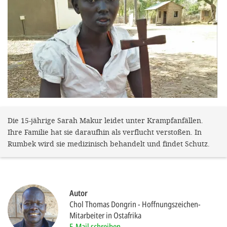
gestalten,
bestmö
Nutzererlebn
und 
Unterstütz
unsere A
gewinnen. 
den Einsatz
Die 15-jährige Sarah Makur leidet unter Krampfanfällen.
Ihre Familie hat sie daraufhin als verflucht verstoßen. In
akzeptiere
Rumbek wird sie medizinisch behandelt und findet Schutz.
optionale
ablehne
Einstellun
Autor
Sie jede
Chol Thomas Dongrin
Hoffnungszeichen-
Mitarbeiter in Ostafrika
Fußberei
E-Mail schreiben