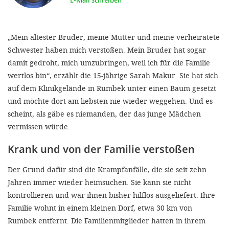
'Cookie-Ein
anpa
„Mein ältester Bruder, meine Mutter und meine verheiratete
Impressum
Schwester haben mich verstoßen. Mein Bruder hat sogar
damit gedroht, mich umzubringen, weil ich für die Familie
ALLEN Z
wertlos bin“, erzählt die 15-jährige Sarah Makur. Sie hat sich
auf dem Klinikgelände in Rumbek unter einen Baum gesetzt
EINSTE
und möchte dort am liebsten nie wieder weggehen. Und es
scheint, als gäbe es niemanden, der das junge Mädchen
OPTIONALE
vermissen würde.
Krank und von der Familie verstoßen
Der Grund dafür sind die Krampfanfälle, die sie seit zehn
Jahren immer wieder heimsuchen. Sie kann sie nicht
kontrollieren und war ihnen bisher hilflos ausgeliefert. Ihre
Familie wohnt in einem kleinen Dorf, etwa 30 km von
Rumbek entfernt. Die Familienmitglieder hatten in ihrem