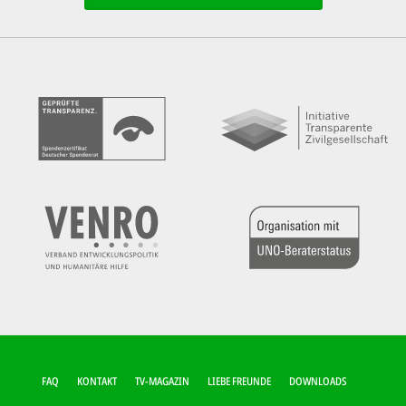
FUSSZEILEN-M
FAQ
KONTAKT
TV-MAGAZIN
LIEBE FREUNDE
DOWNLOADS
ENÜ