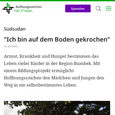
Direkt
zum
Spenden
Inhalt
Herzlich W
Südsudan
Wir verwen
"Ich bin auf dem Boden gekrochen"
auf unsere
21.10.2021
Neben t
Armut, Krankheit und Hunger bestimmen das
notwendig
Leben vieler Kinder in der Region Rumbek. Mit
nutzen wir
einem Bildungsprojekt ermöglicht
Cookies zu 
Hoffnungszeichen den Mädchen und Jungen den
Weg in ein selbstbestimmtes Leben.
Werbezwec
helfen un
Online-Ak
kosteneff