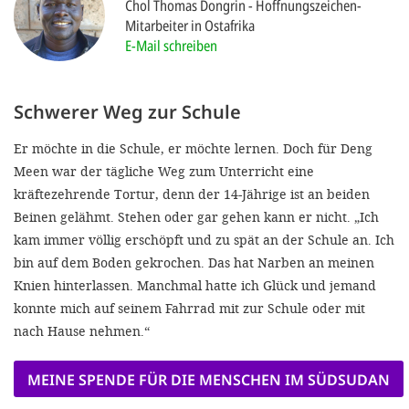
Chol Thomas Dongrin
Hoffnungszeichen-
'Cookie-Ein
Mitarbeiter in Ostafrika
anpa
E-Mail schreiben
Impressum
Schwerer Weg zur Schule
ALLEN Z
Er möchte in die Schule, er möchte lernen. Doch für Deng
EINSTE
Meen war der tägliche Weg zum Unterricht eine
kräftezehrende Tortur, denn der 14-Jährige ist an beiden
OPTIONALE
Beinen gelähmt. Stehen oder gar gehen kann er nicht. „Ich
kam immer völlig erschöpft und zu spät an der Schule an. Ich
bin auf dem Boden gekrochen. Das hat Narben an meinen
Knien hinterlassen. Manchmal hatte ich Glück und jemand
konnte mich auf seinem Fahrrad mit zur Schule oder mit
nach Hause nehmen.“
MEINE SPENDE FÜR DIE MENSCHEN IM SÜDSUDAN