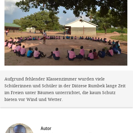
gestalten,
bestmö
Nutzererlebn
und 
Unterstütz
unsere A
gewinnen. 
den Einsatz
akzeptiere
Aufgrund fehlender Klassenzimmer wurden viele
Schülerinnen und Schüler in der Diözese Rumbek lange Zeit
optionale
im Freien unter Bäumen unterrichtet, die kaum Schutz
ablehne
bieten vor Wind und Wetter.
Einstellun
Sie jede
Fußberei
Autor