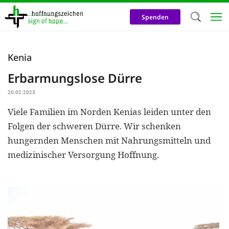
Direkt
zum
Spenden
Inhalt
Herzlich W
Kenia
Wir verwen
Erbarmungslose Dürre
auf unsere
20.02.2023
Neben t
Viele Familien im Norden Kenias leiden unter den
notwendig
Folgen der schweren Dürre. Wir schenken
nutzen wir
hungernden Menschen mit Nahrungsmitteln und
Cookies zu 
medizinischer Versorgung Hoffnung.
Werbezwec
helfen un
Online-Ak
kosteneff