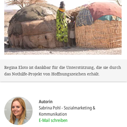
gestalten,
bestmö
Nutzererlebn
und 
Unterstütz
unsere A
gewinnen. 
den Einsatz
Regina Eloto ist dankbar für die Unterstützung, die sie durch
das Nothilfe-Projekt von Hoffnungszeichen erhält.
akzeptiere
optionale
ablehne
Autorin
Einstellun
Sabrina Pohl
Sozialmarketing &
Sie jede
Kommunikation
E-Mail schreiben
Fußberei