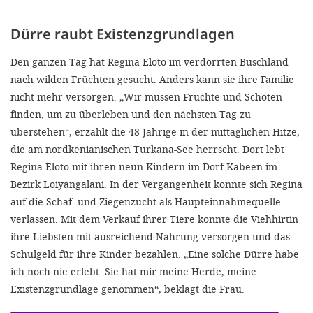
'Cookie-Ein
anpa
Dürre raubt Existenzgrundlagen
Impressum
Den ganzen Tag hat Regina Eloto im verdorrten Buschland
nach wilden Früchten gesucht. Anders kann sie ihre Familie
ALLEN Z
nicht mehr versorgen. „Wir müssen Früchte und Schoten
finden, um zu überleben und den nächsten Tag zu
EINSTE
überstehen“, erzählt die 48-Jährige in der mittäglichen Hitze,
die am nordkenianischen Turkana-See herrscht. Dort lebt
OPTIONALE
Regina Eloto mit ihren neun Kindern im Dorf Kabeen im
Bezirk Loiyangalani. In der Vergangenheit konnte sich Regina
auf die Schaf- und Ziegenzucht als Haupteinnahmequelle
verlassen. Mit dem Verkauf ihrer Tiere konnte die Viehhirtin
ihre Liebsten mit ausreichend Nahrung versorgen und das
Schulgeld für ihre Kinder bezahlen. „Eine solche Dürre habe
ich noch nie erlebt. Sie hat mir meine Herde, meine
Existenzgrundlage genommen“, beklagt die Frau.