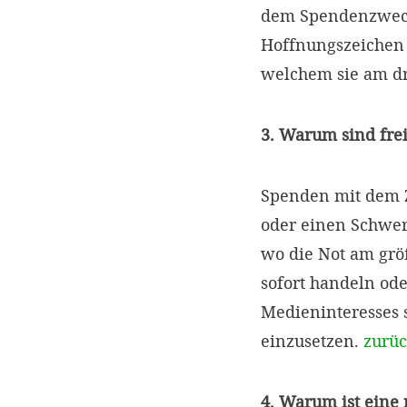
dem Spendenzweck 
Hoffnungszeichen s
welchem sie am dr
3. Warum sind fre
Spenden mit dem Z
oder einen Schwer
wo die Not am größ
sofort handeln ode
Medieninteresses s
einzusetzen.
zurü
4. Warum ist eine