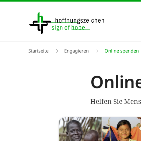
Direkt
zum
Inhalt
Pfadnavigation
Startseite
Engagieren
Online spenden
Onlin
Helfen Sie Mens