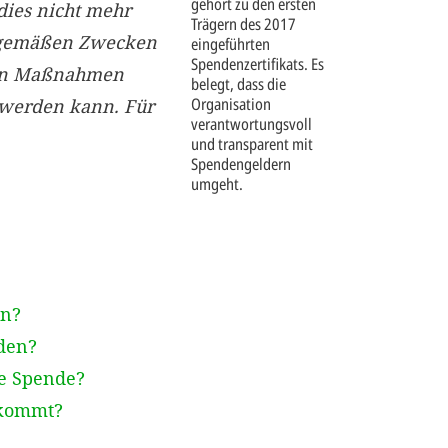
gehört zu den ersten
dies nicht mehr
Trägern des 2017
gsgemäßen Zwecken
eingeführten
Spendenzertifikats. Es
nen Maßnahmen
belegt, dass die
Organisation
 werden kann. Für
verantwortungsvoll
und transparent mit
Spendengeldern
umgeht.
en?
den?
ge Spende?
ekommt?