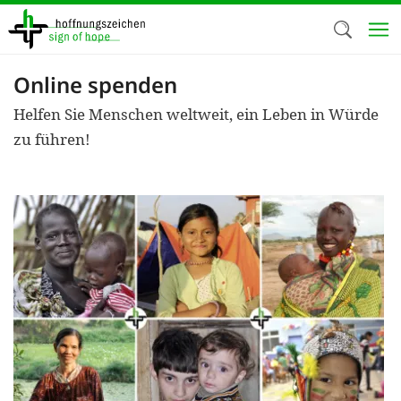
Direkt
zum
Inhalt
Online spenden
Herzlich W
Helfen Sie Menschen weltweit, ein Leben in Würde
Wir verwen
zu führen!
auf unsere
Neben t
notwendig
nutzen wir
Cookies zu 
Werbezwec
helfen un
Online-Ak
kosteneff