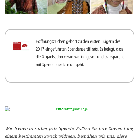
gestalten,
bestmö
Nutzererlebn
und 
Hoffnungszeichen gehört zu den ersten Trägern des
Unterstütz
2017 eingeführten Spendenzertifikats. Es belegt, dass
unsere A
die Organisation verantwortungsvoll und transparent
gewinnen. 
mit Spendengeldern umgeht.
den Einsatz
akzeptiere
optionale
ablehne
Einstellun
Sie jede
Wir freuen uns über jede Spende. Sollten Sie Ihre Zuwendung
Fußberei
einem bestimmten Zweck widmen, bemühen wir uns, diese