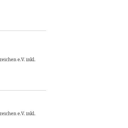
Impressum
OPTIONALE ABLEHNEN
EINS
ichen e.V. inkl.
ichen e.V. inkl.