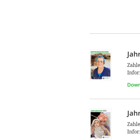
Jah
Zahle
Infor
Down
Jah
Zahle
Infor