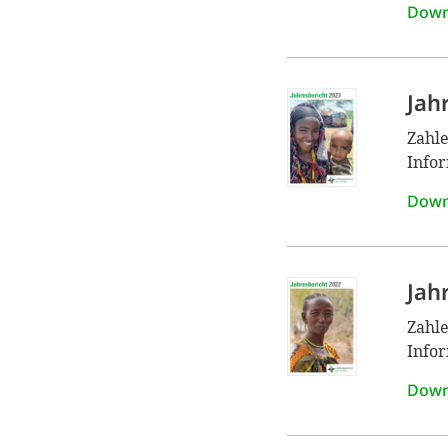
Down
Jah
Zahle
Infor
Down
Jah
Zahle
Infor
Down