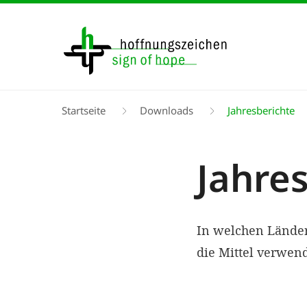
Direkt
zum
Inhalt
Pfadnavigation
Startseite
Downloads
Jahresberichte
Jahre
In welchen Länder
die Mittel verwend