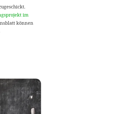
ugeschickt.
ngsprojekt im
onsblatt können
s