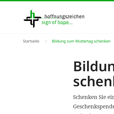
Direkt
zum
Inhalt
Pfadnavigation
Startseite
Bildung zum Muttertag schenken
Bildu
schen
Schenken Sie ei
Geschenkspende