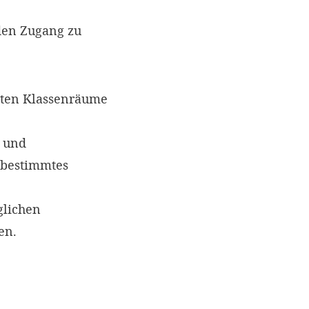
den Zugang zu
tten Klassenräume
 und
tbestimmtes
glichen
sen.