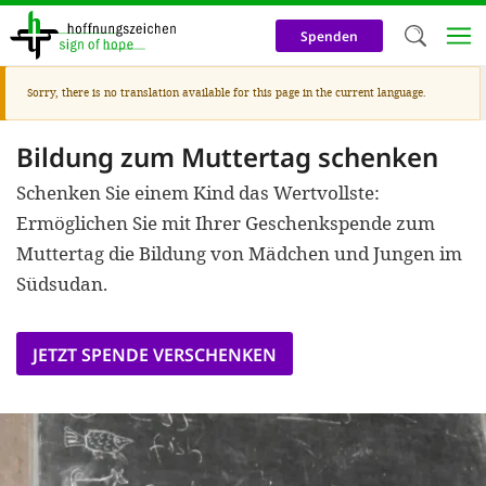
Skip
to
Spenden
main
content
Warning
Sorry, there is no translation available for this page in the current language.
Welc
message
We use c
Bildung zum Muttertag schenken
our web
Schenken Sie einem Kind das Wertvollste:
addit
Ermöglichen Sie mit Ihrer Geschenkspende zum
Muttertag die Bildung von Mädchen und Jungen im
technicall
Südsudan.
cookies, w
cookies fo
JETZT SPENDE VERSCHENKEN
and adv
purposes. 
us to make
activiti