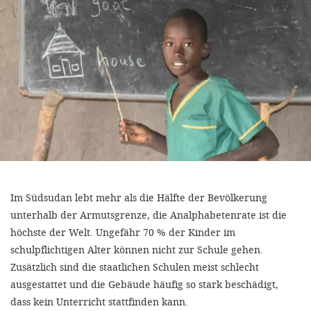
efficient, 
the best po
experien
gain new 
for our wo
accept t
cookies or
optional c
can adj
Im Südsudan lebt mehr als die Hälfte der Bevölkerung
settings a
unterhalb der Armutsgrenze, die Analphabetenrate ist die
in the fo
höchste der Welt. Ungefähr 70 % der Kinder im
schulpflichtigen Alter können nicht zur Schule gehen.
'Cookie s
Zusätzlich sind die staatlichen Schulen meist schlecht
Imprint
ausgestattet und die Gebäude häufig so stark beschädigt,
dass kein Unterricht stattfinden kann.
AGREE W