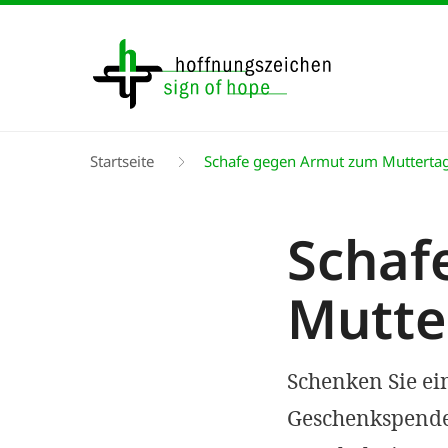
Direkt
zum
Inhalt
Pfadnavigation
Startseite
Schafe gegen Armut zum Mutterta
Schaf
Mutte
Schenken Sie ein
Geschenkspende