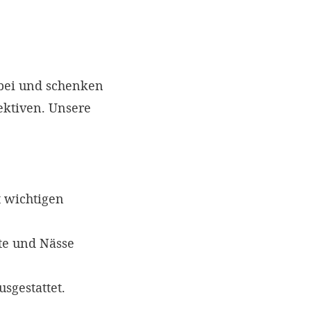
 bei und schenken
ektiven. Unsere
.
t wichtigen
lte und Nässe
sgestattet.