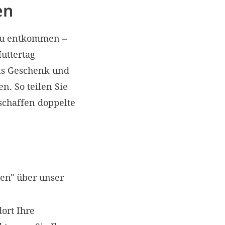
en
 zu entkommen –
uttertag
ls Geschenk und
. So teilen Sie
schaffen doppelte
en" über unser
ort Ihre