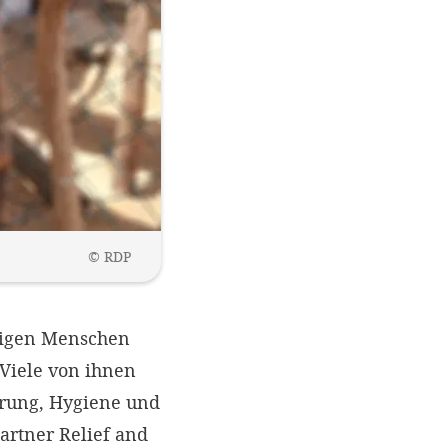
©
RDP
hligen Menschen
 Viele von ihnen
hrung, Hygiene und
rtner Relief and