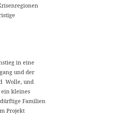
Krisenregionen
istige
stieg in eine
mgang und der
nd Wolle, und
 ein kleines
ürftige Familien
m Projekt