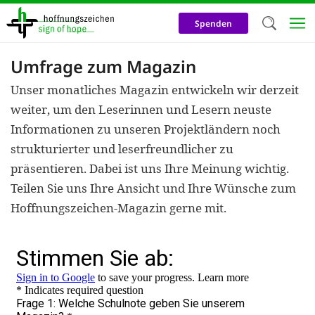
Direkt
zum
Spenden
Inhalt
Umfrage zum Magazin
Herzlich W
Unser monatliches Magazin entwickeln wir derzeit
Wir verwen
weiter, um den Leserinnen und Lesern neuste
auf unsere
Informationen zu unseren Projektländern noch
Neben t
strukturierter und leserfreundlicher zu
notwendig
präsentieren. Dabei ist uns Ihre Meinung wichtig.
nutzen wir
Teilen Sie uns Ihre Ansicht und Ihre Wünsche zum
Hoffnungszeichen-Magazin gerne mit.
Cookies zu 
Werbezwec
helfen un
Online-Ak
kosteneff