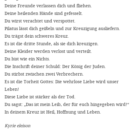
'Cookie-Ein
Deine Freunde verlassen dich und fliehen.
anpa
Deine heilenden Hände sind gefesselt.
Du wirst verachtet und verspottet.
Impressum
Pilatus lässt dich geißeln und zur Kreuzigung ausliefern.
Du trägst dein schweres Kreuz.
ALLEN Z
Es ist die dritte Stunde, als sie dich kreuzigen.
Deine Kleider werden verlost und verteilt.
EINSTE
Du bist wie ein Nichts.
Die Inschrift deiner Schuld: Der König der Juden.
OPTIONALE
Du stirbst zwischen zwei Verbrechern.
Es ist die Torheit Gottes: Die wehrlose Liebe wird unser
Leben!
Diese Liebe ist stärker als der Tod.
Du sagst: „Das ist mein Leib, der für euch hingegeben wird!“
In deinem Kreuz ist Heil, Hoffnung und Leben.
Kyrie eleison