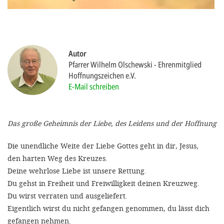
gestalten,
bestmö
Nutzererlebn
und 
Autor
Pfarrer Wilhelm Olschewski
Ehrenmitglied
Unterstütz
Hoffnungszeichen e.V.
unsere A
E-Mail schreiben
gewinnen. 
den Einsatz
Das große Geheimnis der Liebe, des Leidens und der Hoffnung
akzeptiere
Die unendliche Weite der Liebe Gottes geht in dir, Jesus,
optionale
den harten Weg des Kreuzes.
ablehne
Deine wehrlose Liebe ist unsere Rettung.
Einstellun
Du gehst in Freiheit und Freiwilligkeit deinen Kreuzweg.
Du wirst verraten und ausgeliefert.
Sie jede
Eigentlich wirst du nicht gefangen genommen, du lässt dich
Fußberei
gefangen nehmen.