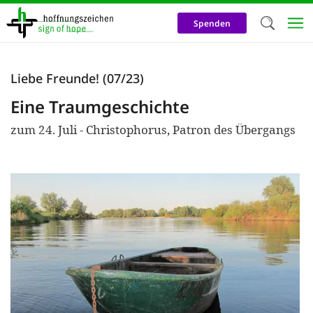
Direkt
zum
Spenden
Inhalt
Herzlich W
Liebe Freunde! (07/23)
Wir verwen
Eine Traumgeschichte
auf unsere
zum 24. Juli - Christophorus, Patron des Übergangs
Neben t
notwendig
nutzen wir
Cookies zu 
Werbezwec
helfen un
Online-Ak
kosteneff