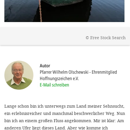
gestalten,
bestmö
Nutzererlebn
und 
©
Free Stock Search
Unterstütz
unsere A
gewinnen. 
Autor
den Einsatz
Pfarrer Wilhelm Olschewski
Ehrenmitglied
akzeptiere
Hoffnungszeichen e.V.
E-Mail schreiben
optionale
ablehne
Einstellun
Lange schon bin ich unterwegs zum Land meiner Sehnsucht,
ein erlebnisreicher und manchmal beschwerlicher Weg. Nun
Sie jede
bin ich an einem großen Fluss angekommen. Mir ist klar: Am
Fußberei
anderen Ufer liegt dieses Land. Aber wie komme ich