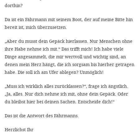
'Cookie-Ein
dorthin?
anpa
Da ist ein Fährmann mit seinem Boot, der auf meine Bitte hin
Impressum
bereit ist, mich überzusetzen.
ALLEN Z
„Aber du musst dein Gepäck hierlassen. Nur Menschen ohne
ihre Habe nehme ich mit.“ Das trifft mich! Ich habe viele
EINSTE
Dinge angesammelt, die mir wertvoll und wichtig sind, an
denen mein Herz hängt, die ich sorgsam bis hierher getragen
OPTIONALE
habe. Die soll ich am Ufer ablegen? Unmöglich!
„Muss ich wirklich alles zurücklassen?“, frage ich ängstlich.
„Ja, alles. Nur dich nehme ich mit, ohne dein Gepäck. Oder
du bleibst hier bei deinen Sachen. Entscheide dich!“
Das ist die Antwort des Fährmanns.
Herzlichst Ihr