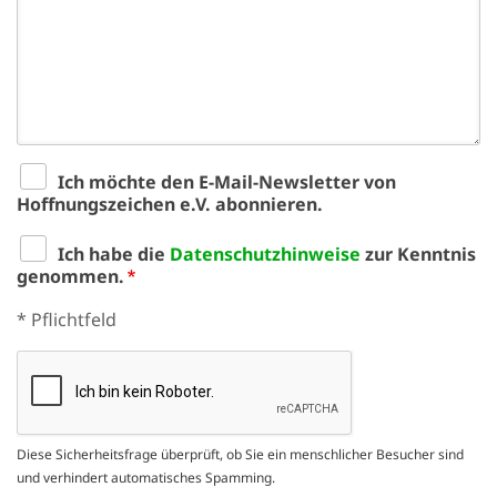
'Cookie-Ein
anpa
Impressum
ALLEN Z
Ich möchte den E-Mail-Newsletter von
EINSTE
Hoffnungszeichen e.V. abonnieren.
Ich habe die
Datenschutzhinweise
zur Kenntnis
OPTIONALE
genommen.
Pflichtfeld
* Pflichtfeld
Diese Sicherheitsfrage überprüft, ob Sie ein menschlicher Besucher sind
und verhindert automatisches Spamming.