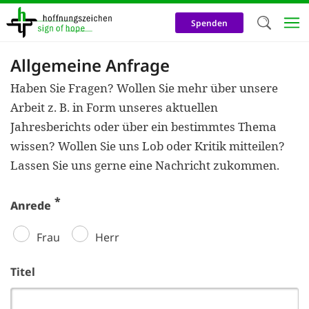
Direkt
zum
Spenden
Inhalt
Allgemeine Anfrage
Herzlich W
Haben Sie Fragen? Wollen Sie mehr über unsere
Wir verwen
Arbeit z. B. in Form unseres aktuellen
auf unsere
Jahresberichts oder über ein bestimmtes Thema
Neben t
wissen? Wollen Sie uns Lob oder Kritik mitteilen?
notwendig
Lassen Sie uns gerne eine Nachricht zukommen.
nutzen wir
Anrede
Cookies zu 
Werbezwec
Frau
Herr
helfen un
Titel
Online-Ak
kosteneff