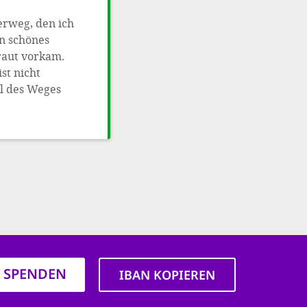
erweg, den ich
in schönes
traut vorkam.
st nicht
l des Weges
T SPENDEN
IBAN KOPIEREN