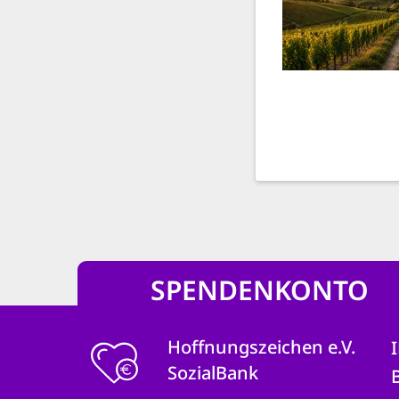
SPENDENKONTO
Hoffnungszeichen e.V.
SozialBank