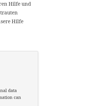
en Hilfe und
Impressum
rtrauten
OPTIONALE ABLEHNEN
EINS
sere Hilfe