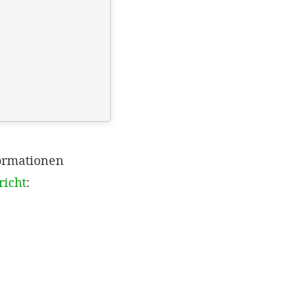
ormationen
richt
: