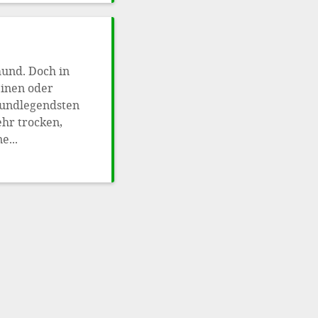
mund. Doch in
einen oder
rundlegendsten
ehr trocken,
e...