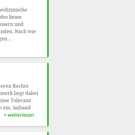
medizinische
ides keine
äusern und
handen. Nach wie
en...
deren Rechte
nmerk liegt dabei
giöse Toleranz
n ein. Anhand
+ weiterlesen