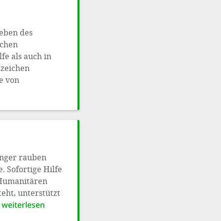
Leben des
ichen
e als auch in
zeichen
e von
nger rauben
 Sofortige Hilfe
r Humanitären
teht, unterstützt
 weiterlesen