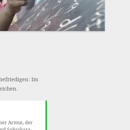
Impressum
OPTIONALE ABLEHNEN
EINS
befriedigen: Im
eichen.
mer Armut, der
und Subsahara-