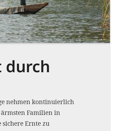
Impressum
OPTIONALE ABLEHNEN
EINS
t durch
äge nehmen kontinuierlich
e ärmsten Familien in
sichere Ernte zu