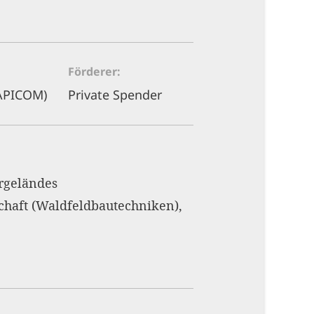
Förderer
(APICOM)
Private Spender
rgeländes
chaft (Waldfeldbautechniken),