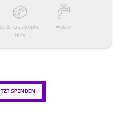
ot- & Kata­strophen­
Wasser
hilfe
ETZT SPENDEN