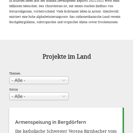
In Bolivien leben laut des Human Development Reports 2021/2022 etwa zehn
gestalten,
Millionen Menschen. Das Christentum ist, mit einem starken Einfluss von
bestmö
Naturreligionen, vorherrschend. Viele Bolivianer leben in Armut. Gleichwohl
existiert eine hohe Alphabetisierungsrate. Das südamerikanische Land vereint
Nutzererlebn
Hochgebirgsklima, subtropisches und tropisches Klima sowie Trockenzonen.
und 
Unterstütz
unsere A
Projekte im Land
gewinnen. 
den Einsatz
Themen
akzeptiere
optionale
Status
ablehne
Einstellun
Sie jede
Armenspeisung in Bergdörfern
Fußberei
Die katholische Schwester Verena Birnbacher vom