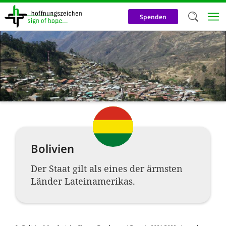
Direkt
zum
Spenden
Inhalt
Herzlich W
Wir verwen
auf unsere
Neben t
notwendig
nutzen wir
Bolivien
Cookies zu 
Werbezwec
Der Staat gilt als eines der ärmsten
Länder Lateinamerikas.
helfen un
Online-Ak
kosteneff