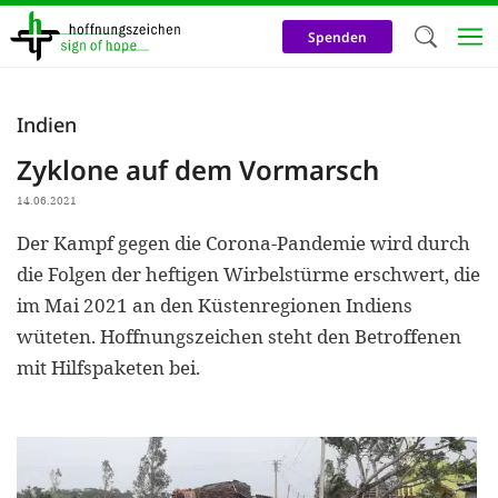
Direkt
zum
Spenden
Inhalt
Herzlich W
Indien
Wir verwen
Zyklone auf dem Vormarsch
auf unsere
14.06.2021
Neben t
Der Kampf gegen die Corona-Pandemie wird durch
notwendig
die Folgen der heftigen Wirbelstürme erschwert, die
nutzen wir
im Mai 2021 an den Küstenregionen Indiens
Cookies zu 
wüteten. Hoffnungszeichen steht den Betroffenen
mit Hilfspaketen bei.
Werbezwec
helfen un
Online-Ak
kosteneff