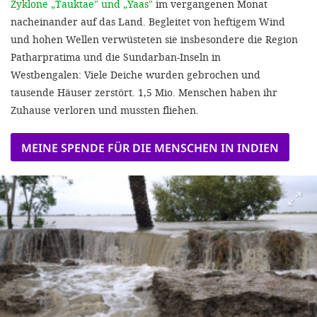
Zyklone „Tauktae" und „Yaas"
im vergangenen Monat
'Cookie-Ein
nacheinander auf das Land. Begleitet von heftigem Wind
anpa
und hohen Wellen verwüsteten sie insbesondere die Region
Impressum
Patharpratima und die Sundarban-Inseln in
Westbengalen: Viele Deiche wurden gebrochen und
ALLEN Z
tausende Häuser zerstört. 1,5 Mio. Menschen haben ihr
Zuhause verloren und mussten fliehen.
EINSTE
MEINE SPENDE FÜR DIE MENSCHEN IN INDIEN
OPTIONALE