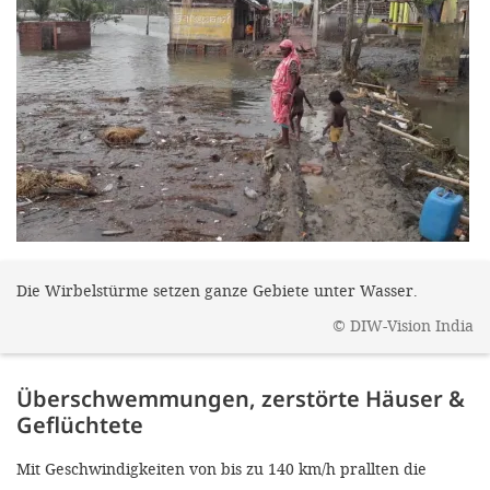
gestalten,
bestmö
Nutzererlebn
und 
Unterstütz
unsere A
gewinnen. 
den Einsatz
akzeptiere
Die Wirbelstürme setzen ganze Gebiete unter Wasser.
optionale
©
DIW-Vision India
ablehne
Überschwemmungen, zerstörte Häuser &
Einstellun
Geflüchtete
Sie jede
Fußberei
Mit Geschwindigkeiten von bis zu 140 km/h prallten die