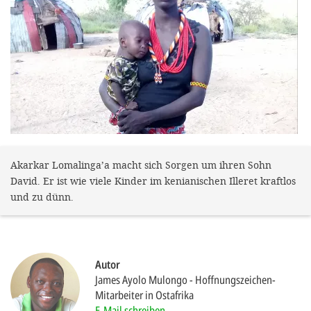
gestalten,
bestmö
Nutzererlebn
und 
Unterstütz
unsere A
gewinnen. 
den Einsatz
Akarkar Lomalinga’a macht sich Sorgen um ihren Sohn
David. Er ist wie viele Kinder im kenianischen Illeret kraftlos
akzeptiere
und zu dünn.
optionale
ablehne
Einstellun
Autor
Sie jede
James Ayolo Mulongo
Hoffnungszeichen-
Mitarbeiter in Ostafrika
Fußberei
E-Mail schreiben