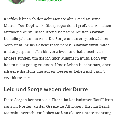
'Cookie-Ein
anpa
Kraftlos lehnt sich der acht Monate alte David an seine
Impressum
Mutter. Der Kopf wirkt überproportional groß, die Ärmchen
auffallend dünn. Beschützend hält seine Mutter Akarkar
ALLEN Z
Lomalinga’a ihn im Arm. Die Sorge um ihren geschwächten
Sohn steht ihr ins Gesicht geschrieben; Akarkar wirkt müde
EINSTE
und angespannt. „Ich bin verwitwet und habe noch vier
andere Kinder, um die ich mich kümmern muss. Doch wir
OPTIONALE
haben nicht genug zu essen. Unser Leben ist sehr hart, aber
ich gebe die Hoffnung auf ein besseres Leben nicht auf “,
erzählt sie mir.
Leid und Sorge wegen der Dürre
Diese Sorgen kennen viele Eltern im kenianischen Dorf Illeret
ganz im Norden an der Grenze zu Äthiopien. Hier im Bezirk
Marsabit herrscht ein hohes Maß an akuter Unterernährung;