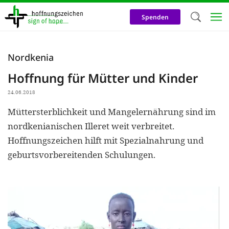
Direkt
zum
Spenden
Inhalt
Herzlich W
Nordkenia
Wir verwen
Hoffnung für Mütter und Kinder
auf unsere
24.06.2018
Neben t
Müttersterblichkeit und Mangelernährung sind im
notwendig
nordkenianischen Illeret weit verbreitet.
nutzen wir
Hoffnungszeichen hilft mit Spezialnahrung und
Cookies zu 
geburtsvorbereitenden Schulungen.
Werbezwec
helfen un
Online-Ak
kosteneff