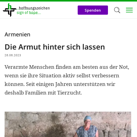
Direkt
zum
Spenden
Inhalt
Herzlich W
Armenien
Wir verwen
Die Armut hinter sich lassen
auf unsere
26.06.2023
Neben t
Verarmte Menschen finden am besten aus der Not,
notwendig
wenn sie ihre Situation aktiv selbst verbessern
nutzen wir
können. Seit einigen Jahren unterstützen wir
Cookies zu 
deshalb Familien mit Tierzucht.
Werbezwec
helfen un
Online-Ak
kosteneff