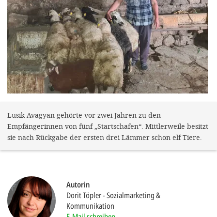
gestalten,
bestmö
Nutzererlebn
und 
Unterstütz
unsere A
gewinnen. 
den Einsatz
Lusik Avagyan gehörte vor zwei Jahren zu den
Empfängerinnen von fünf „Startschafen“. Mittlerweile besitzt
akzeptiere
sie nach Rückgabe der ersten drei Lämmer schon elf Tiere.
optionale
ablehne
Einstellun
Autorin
Sie jede
Dorit Töpler
Sozialmarketing &
Kommunikation
Fußberei
E-Mail schreiben