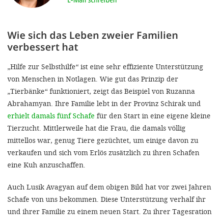
'Cookie-Ein
anpa
Wie sich das Leben zweier Familien
Impressum
verbessert hat
ALLEN Z
„Hilfe zur Selbsthilfe“ ist eine sehr effiziente Unterstützung
von Menschen in Notlagen. Wie gut das Prinzip der
EINSTE
„Tierbänke“ funktioniert, zeigt das Beispiel von Ruzanna
Abrahamyan. Ihre Familie lebt in der Provinz Schirak und
OPTIONALE
erhielt damals fünf Schafe
für den Start in eine eigene kleine
Tierzucht. Mittlerweile hat die Frau, die damals völlig
mittellos war, genug Tiere gezüchtet, um einige davon zu
verkaufen und sich vom Erlös zusätzlich zu ihren Schafen
eine Kuh anzuschaffen.
Auch Lusik Avagyan auf dem obigen Bild hat vor zwei Jahren
Schafe von uns bekommen. Diese Unterstützung verhalf ihr
und ihrer Familie zu einem neuen Start. Zu ihrer Tagesration