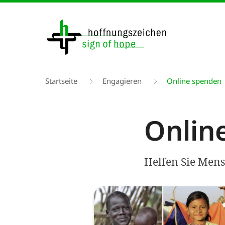
Direkt
zum
Inhalt
Pfadnavigation
Startseite
Engagieren
Online spenden
Onlin
Helfen Sie Mens