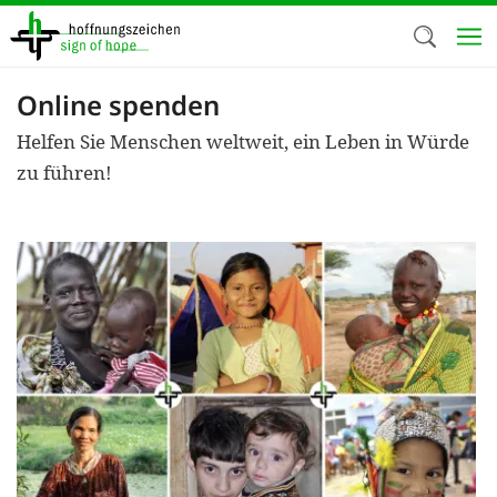
Direkt
zum
Inhalt
Online spenden
Herzlich W
Helfen Sie Menschen weltweit, ein Leben in Würde
Wir verwen
zu führen!
auf unsere
Neben t
notwendig
nutzen wir
Cookies zu 
Werbezwec
helfen un
Online-Ak
kosteneff