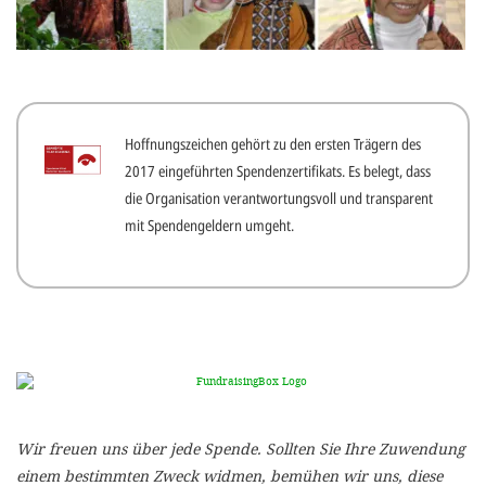
gestalten,
bestmö
Nutzererlebn
und 
Hoffnungszeichen gehört zu den ersten Trägern des
Unterstütz
2017 eingeführten Spendenzertifikats. Es belegt, dass
unsere A
die Organisation verantwortungsvoll und transparent
gewinnen. 
mit Spendengeldern umgeht.
den Einsatz
akzeptiere
optionale
ablehne
Einstellun
Sie jede
Wir freuen uns über jede Spende. Sollten Sie Ihre Zuwendung
Fußberei
einem bestimmten Zweck widmen, bemühen wir uns, diese