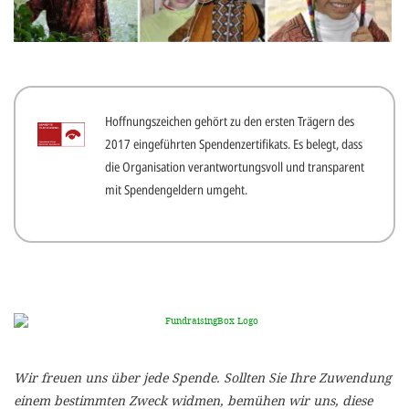
gestalten,
bestmö
Nutzererlebn
und 
Hoffnungszeichen gehört zu den ersten Trägern des
Unterstütz
2017 eingeführten Spendenzertifikats. Es belegt, dass
unsere A
die Organisation verantwortungsvoll und transparent
gewinnen. 
mit Spendengeldern umgeht.
den Einsatz
akzeptiere
optionale
ablehne
Einstellun
Sie jede
Wir freuen uns über jede Spende. Sollten Sie Ihre Zuwendung
Fußberei
einem bestimmten Zweck widmen, bemühen wir uns, diese