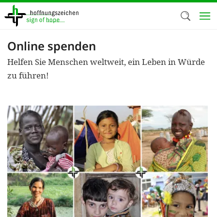
Direkt
zum
Inhalt
Online spenden
Herzlich W
Helfen Sie Menschen weltweit, ein Leben in Würde
Wir verwen
zu führen!
auf unsere
Neben t
notwendig
nutzen wir
Cookies zu 
Werbezwec
helfen un
Online-Ak
kosteneff