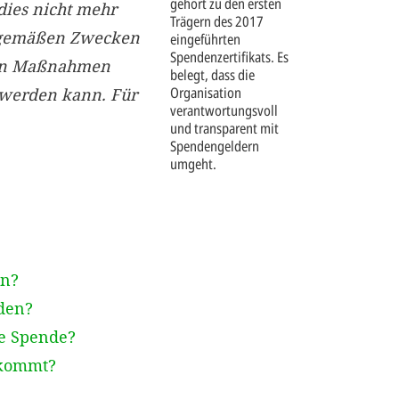
gehört zu den ersten
dies nicht mehr
Trägern des 2017
gsgemäßen Zwecken
eingeführten
Spendenzertifikats. Es
nen Maßnahmen
belegt, dass die
Organisation
 werden kann. Für
verantwortungsvoll
und transparent mit
Spendengeldern
umgeht.
en?
den?
ge Spende?
ekommt?