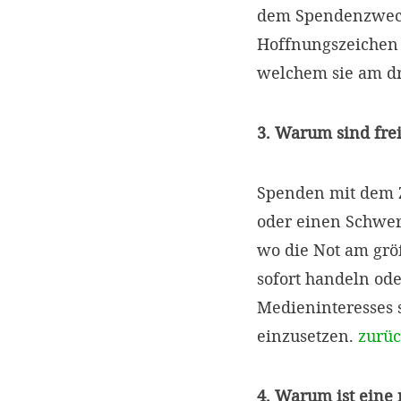
dem Spendenzweck 
Hoffnungszeichen s
welchem sie am dr
3. Warum sind fre
Spenden mit dem Z
oder einen Schwer
wo die Not am größ
sofort handeln ode
Medieninteresses s
einzusetzen.
zurü
4. Warum ist eine