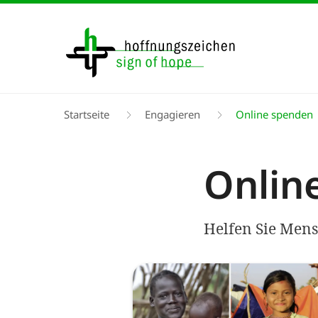
Direkt
zum
Inhalt
Pfadnavigation
Startseite
Engagieren
Online spenden
Onlin
Helfen Sie Mens