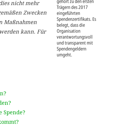
gehört zu den ersten
dies nicht mehr
Trägern des 2017
gsgemäßen Zwecken
eingeführten
Spendenzertifikats. Es
nen Maßnahmen
belegt, dass die
Organisation
 werden kann. Für
verantwortungsvoll
und transparent mit
Spendengeldern
umgeht.
en?
den?
ge Spende?
ekommt?