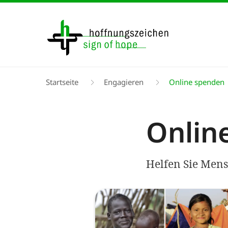
Direkt
zum
Inhalt
Pfadnavigation
Startseite
Engagieren
Online spenden
Onlin
Helfen Sie Mens