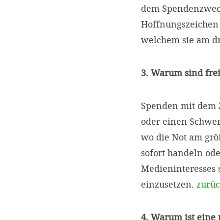
dem Spendenzweck 
Hoffnungszeichen s
welchem sie am dr
3. Warum sind fre
Spenden mit dem Z
oder einen Schwer
wo die Not am größ
sofort handeln ode
Medieninteresses s
einzusetzen.
zurü
4. Warum ist eine