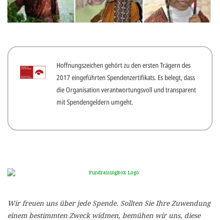
gestalten,
bestmö
Nutzererlebn
und 
Hoffnungszeichen gehört zu den ersten Trägern des
Unterstütz
2017 eingeführten Spendenzertifikats. Es belegt, dass
unsere A
die Organisation verantwortungsvoll und transparent
gewinnen. 
mit Spendengeldern umgeht.
den Einsatz
akzeptiere
optionale
ablehne
Einstellun
Sie jede
Wir freuen uns über jede Spende. Sollten Sie Ihre Zuwendung
Fußberei
einem bestimmten Zweck widmen, bemühen wir uns, diese