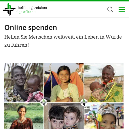
Direkt
zum
Inhalt
Online spenden
Herzlich W
Helfen Sie Menschen weltweit, ein Leben in Würde
Wir verwen
zu führen!
auf unsere
Neben t
notwendig
nutzen wir
Cookies zu 
Werbezwec
helfen un
Online-Ak
kosteneff