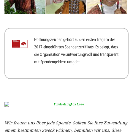
gestalten,
bestmö
Nutzererlebn
und 
Hoffnungszeichen gehört zu den ersten Trägern des
Unterstütz
2017 eingeführten Spendenzertifikats. Es belegt, dass
unsere A
die Organisation verantwortungsvoll und transparent
gewinnen. 
mit Spendengeldern umgeht.
den Einsatz
akzeptiere
optionale
ablehne
Einstellun
Sie jede
Wir freuen uns über jede Spende. Sollten Sie Ihre Zuwendung
Fußberei
einem bestimmten Zweck widmen, bemühen wir uns, diese