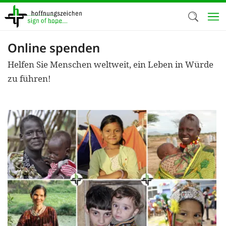
Direkt
zum
Inhalt
Online spenden
Herzlich W
Helfen Sie Menschen weltweit, ein Leben in Würde
Wir verwen
zu führen!
auf unsere
Neben t
notwendig
nutzen wir
Cookies zu 
Werbezwec
helfen un
Online-Ak
kosteneff