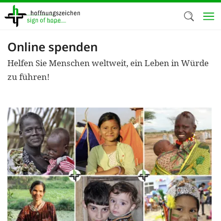
Direkt
zum
Inhalt
Online spenden
Herzlich W
Helfen Sie Menschen weltweit, ein Leben in Würde
Wir verwen
zu führen!
auf unsere
Neben t
notwendig
nutzen wir
Cookies zu 
Werbezwec
helfen un
Online-Ak
kosteneff