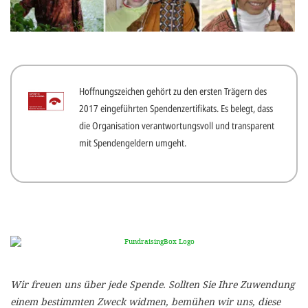
gestalten,
bestmö
Nutzererlebn
und 
Hoffnungszeichen gehört zu den ersten Trägern des
Unterstütz
2017 eingeführten Spendenzertifikats. Es belegt, dass
unsere A
die Organisation verantwortungsvoll und transparent
gewinnen. 
mit Spendengeldern umgeht.
den Einsatz
akzeptiere
optionale
ablehne
Einstellun
Sie jede
Wir freuen uns über jede Spende. Sollten Sie Ihre Zuwendung
Fußberei
einem bestimmten Zweck widmen, bemühen wir uns, diese