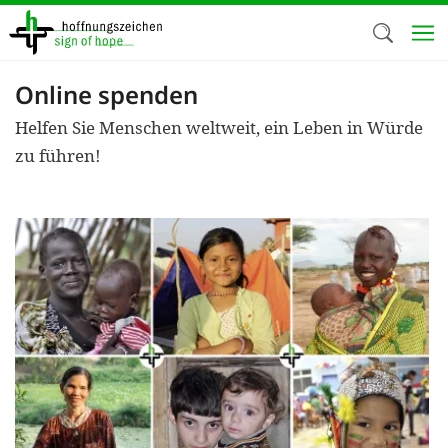
Direkt
zum
Inhalt
Online spenden
Herzlich W
Helfen Sie Menschen weltweit, ein Leben in Würde
Wir verwen
zu führen!
auf unsere
Neben t
notwendig
nutzen wir
Cookies zu 
Werbezwec
helfen un
Online-Ak
kosteneff