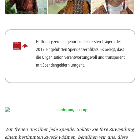
gestalten,
bestmö
Nutzererlebn
und 
Hoffnungszeichen gehört zu den ersten Trägern des
Unterstütz
2017 eingeführten Spendenzertifikats. Es belegt, dass
unsere A
die Organisation verantwortungsvoll und transparent
gewinnen. 
mit Spendengeldern umgeht.
den Einsatz
akzeptiere
optionale
ablehne
Einstellun
Sie jede
Wir freuen uns über jede Spende. Sollten Sie Ihre Zuwendung
Fußberei
einem bestimmten Zweck widmen, bemühen wir uns, diese