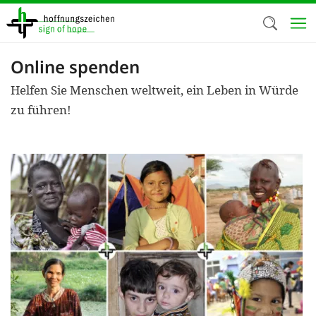
Direkt
zum
Inhalt
Online spenden
Herzlich W
Helfen Sie Menschen weltweit, ein Leben in Würde
Wir verwen
zu führen!
auf unsere
Neben t
notwendig
nutzen wir
Cookies zu 
Werbezwec
helfen un
Online-Ak
kosteneff