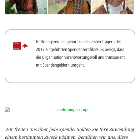
gestalten,
bestmö
Nutzererlebn
und 
Hoffnungszeichen gehört zu den ersten Trägern des
Unterstütz
2017 eingeführten Spendenzertifikats. Es belegt, dass
unsere A
die Organisation verantwortungsvoll und transparent
gewinnen. 
mit Spendengeldern umgeht.
den Einsatz
akzeptiere
optionale
ablehne
Einstellun
Sie jede
Wir freuen uns über jede Spende. Sollten Sie Ihre Zuwendung
Fußberei
einem bestimmten Zweck widmen, bemühen wir uns, diese