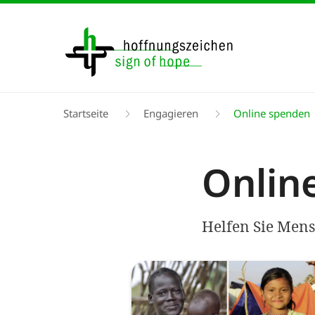
Direkt
zum
Inhalt
Pfadnavigation
Startseite
Engagieren
Online spenden
Onlin
Helfen Sie Mens