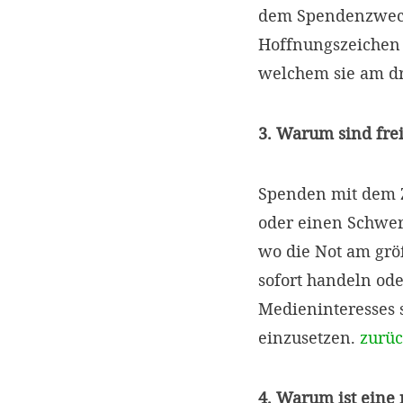
dem Spendenzweck 
Hoffnungszeichen s
welchem sie am dr
3. Warum sind fre
Spenden mit dem Z
oder einen Schwer
wo die Not am größ
sofort handeln ode
Medieninteresses s
einzusetzen.
zurü
4. Warum ist eine