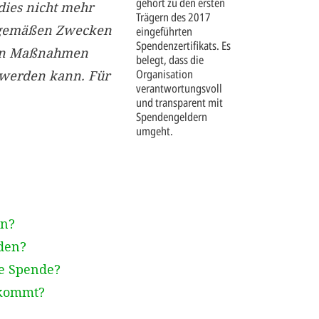
gehört zu den ersten
dies nicht mehr
Trägern des 2017
gsgemäßen Zwecken
eingeführten
Spendenzertifikats. Es
nen Maßnahmen
belegt, dass die
Organisation
 werden kann. Für
verantwortungsvoll
und transparent mit
Spendengeldern
umgeht.
en?
den?
ge Spende?
ekommt?