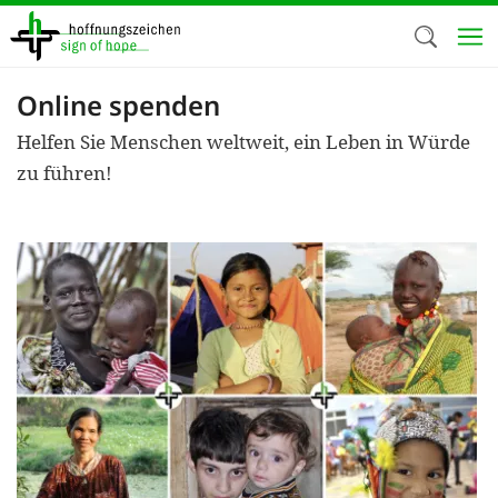
Direkt
zum
Inhalt
Online spenden
Herzlich W
Helfen Sie Menschen weltweit, ein Leben in Würde
Wir verwen
zu führen!
auf unsere
Neben t
notwendig
nutzen wir
Cookies zu 
Werbezwec
helfen un
Online-Ak
kosteneff