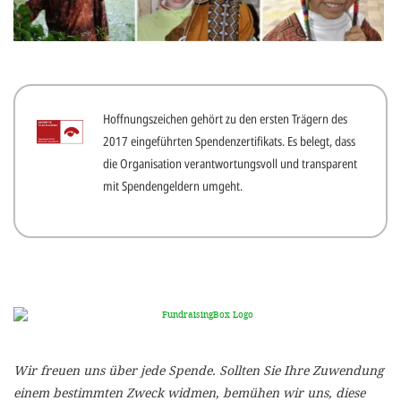
gestalten,
bestmö
Nutzererlebn
und 
Hoffnungszeichen gehört zu den ersten Trägern des
Unterstütz
2017 eingeführten Spendenzertifikats. Es belegt, dass
unsere A
die Organisation verantwortungsvoll und transparent
gewinnen. 
mit Spendengeldern umgeht.
den Einsatz
akzeptiere
optionale
ablehne
Einstellun
Sie jede
Wir freuen uns über jede Spende. Sollten Sie Ihre Zuwendung
Fußberei
einem bestimmten Zweck widmen, bemühen wir uns, diese