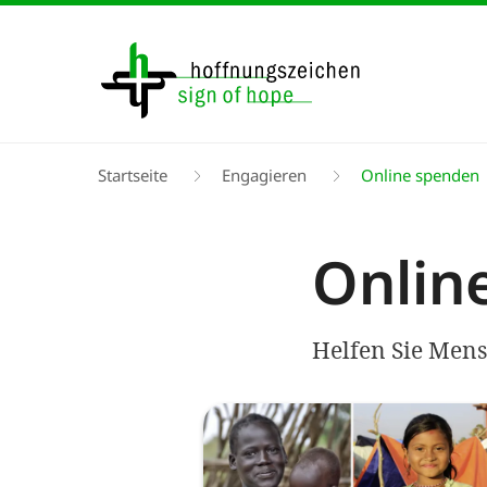
Direkt
zum
Inhalt
Pfadnavigation
Startseite
Engagieren
Online spenden
Onlin
Helfen Sie Mens