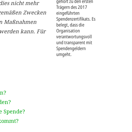
gehört zu den ersten
dies nicht mehr
Trägern des 2017
gsgemäßen Zwecken
eingeführten
Spendenzertifikats. Es
nen Maßnahmen
belegt, dass die
Organisation
 werden kann. Für
verantwortungsvoll
und transparent mit
Spendengeldern
umgeht.
en?
den?
ge Spende?
ekommt?