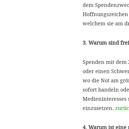
dem Spendenzweck 
Hoffnungszeichen s
welchem sie am dr
3. Warum sind fre
Spenden mit dem Z
oder einen Schwer
wo die Not am größ
sofort handeln ode
Medieninteresses s
einzusetzen.
zurü
4. Warum ist eine