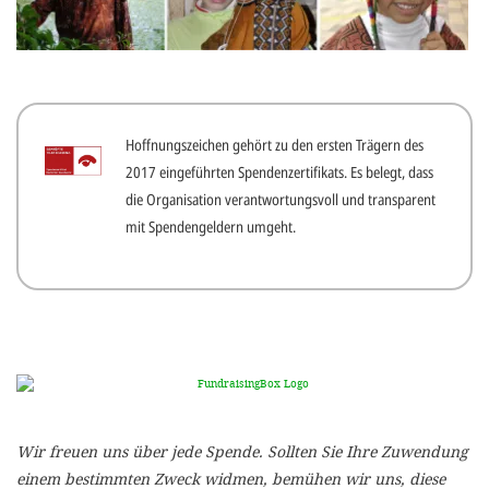
gestalten,
bestmö
Nutzererlebn
und 
Hoffnungszeichen gehört zu den ersten Trägern des
Unterstütz
2017 eingeführten Spendenzertifikats. Es belegt, dass
unsere A
die Organisation verantwortungsvoll und transparent
gewinnen. 
mit Spendengeldern umgeht.
den Einsatz
akzeptiere
optionale
ablehne
Einstellun
Sie jede
Wir freuen uns über jede Spende. Sollten Sie Ihre Zuwendung
Fußberei
einem bestimmten Zweck widmen, bemühen wir uns, diese