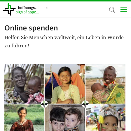
Direkt
zum
Inhalt
Online spenden
Herzlich W
Helfen Sie Menschen weltweit, ein Leben in Würde
Wir verwen
zu führen!
auf unsere
Neben t
notwendig
nutzen wir
Cookies zu 
Werbezwec
helfen un
Online-Ak
kosteneff