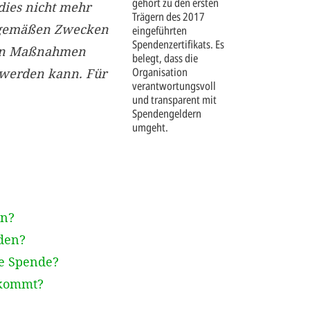
gehört zu den ersten
dies nicht mehr
Trägern des 2017
gsgemäßen Zwecken
eingeführten
Spendenzertifikats. Es
nen Maßnahmen
belegt, dass die
Organisation
 werden kann. Für
verantwortungsvoll
und transparent mit
Spendengeldern
umgeht.
en?
den?
ge Spende?
ekommt?