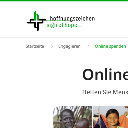
Direkt
zum
Inhalt
Pfadnavigation
Startseite
Engagieren
Online spenden
Onlin
Helfen Sie Mens