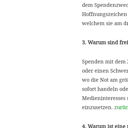
dem Spendenzweck 
Hoffnungszeichen s
welchem sie am dr
3. Warum sind fre
Spenden mit dem Z
oder einen Schwer
wo die Not am größ
sofort handeln ode
Medieninteresses s
einzusetzen.
zurü
4. Warum ist eine