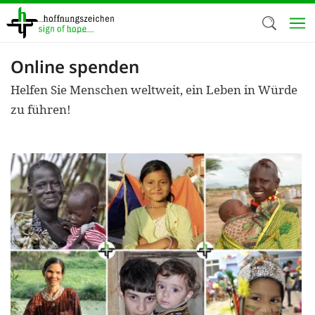
Direkt
zum
Inhalt
Online spenden
Herzlich W
Helfen Sie Menschen weltweit, ein Leben in Würde
Wir verwen
zu führen!
auf unsere
Neben t
notwendig
nutzen wir
Cookies zu 
Werbezwec
helfen un
Online-Ak
kosteneff