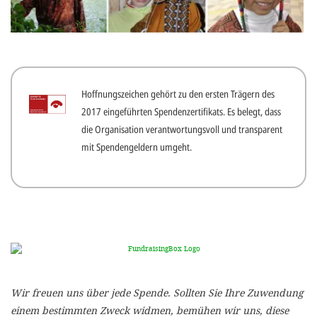
gestalten,
bestmö
Nutzererlebn
und 
Hoffnungszeichen gehört zu den ersten Trägern des
Unterstütz
2017 eingeführten Spendenzertifikats. Es belegt, dass
unsere A
die Organisation verantwortungsvoll und transparent
gewinnen. 
mit Spendengeldern umgeht.
den Einsatz
akzeptiere
optionale
ablehne
Einstellun
Sie jede
Wir freuen uns über jede Spende. Sollten Sie Ihre Zuwendung
Fußberei
einem bestimmten Zweck widmen, bemühen wir uns, diese