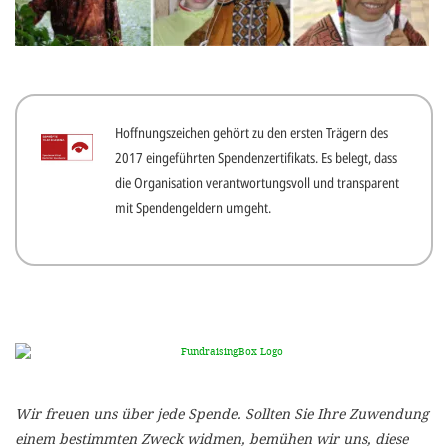
gestalten,
bestmö
Nutzererlebn
und 
Hoffnungszeichen gehört zu den ersten Trägern des
Unterstütz
2017 eingeführten Spendenzertifikats. Es belegt, dass
unsere A
die Organisation verantwortungsvoll und transparent
gewinnen. 
mit Spendengeldern umgeht.
den Einsatz
akzeptiere
optionale
ablehne
Einstellun
Sie jede
Wir freuen uns über jede Spende. Sollten Sie Ihre Zuwendung
Fußberei
einem bestimmten Zweck widmen, bemühen wir uns, diese