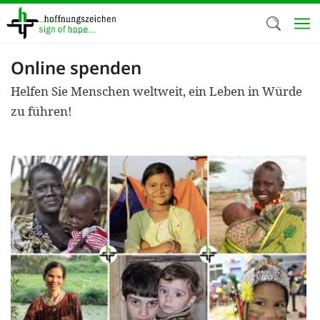
Direkt
zum
Inhalt
Online spenden
Herzlich W
Helfen Sie Menschen weltweit, ein Leben in Würde
Wir verwen
zu führen!
auf unsere
Neben t
notwendig
nutzen wir
Cookies zu 
Werbezwec
helfen un
Online-Ak
kosteneff